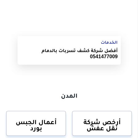
الخدمات
أفضل شركة كشف تسربات بالدمام
0541477009
المدن
أرخص شركة
أعمال الجبس
نقل عفش
بورد