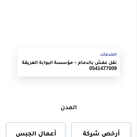
الخدمات
نقل عفش بالدمام – مؤسسة البوابة العريقة
0541477009
المدن
أرخص شركة
أعمال الجبس