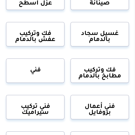
صينانة
عزل أسطح
غسيل سجاد
فك وتركيب
بالدمام
عفش بالدمام
فك وتركيب
فني
مطابخ بالدمام
فني أعمال
فني تركيب
بروفايل
سيراميك