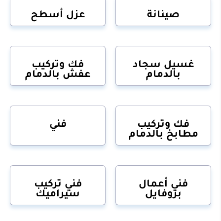
صينانة
عزل أسطح
غسيل سجاد
فك وتركيب
بالدمام
عفش بالدمام
فك وتركيب
فني
مطابخ بالدمام
فني أعمال
فني تركيب
بروفايل
سيراميك