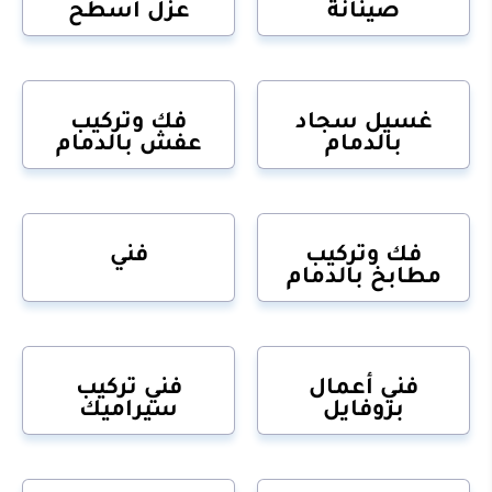
صينانة
عزل أسطح
غسيل سجاد
فك وتركيب
بالدمام
عفش بالدمام
فك وتركيب
فني
مطابخ بالدمام
فني أعمال
فني تركيب
بروفايل
سيراميك