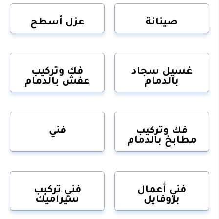
صينانة
عزل أسطح
غسيل سجاد
فك وتركيب
بالدمام
عفش بالدمام
فك وتركيب
فني
مطابخ بالدمام
فني أعمال
فني تركيب
بروفايل
سيراميك