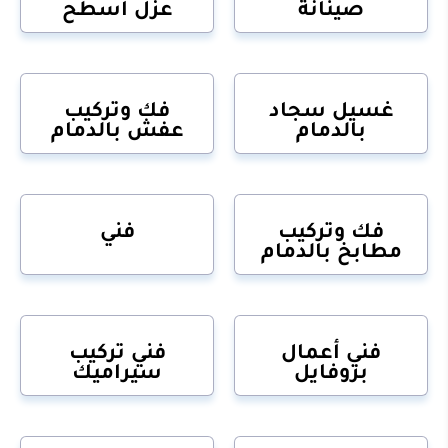
صينانة
عزل أسطح
غسيل سجاد
فك وتركيب
بالدمام
عفش بالدمام
فك وتركيب
فني
مطابخ بالدمام
فني أعمال
فني تركيب
بروفايل
سيراميك