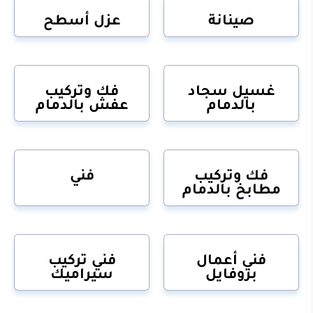
صينانة
عزل أسطح
غسيل سجاد
فك وتركيب
بالدمام
عفش بالدمام
فك وتركيب
فني
مطابخ بالدمام
فني أعمال
فني تركيب
بروفايل
سيراميك