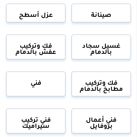
صينانة
عزل أسطح
غسيل سجاد
فك وتركيب
بالدمام
عفش بالدمام
فك وتركيب
فني
مطابخ بالدمام
فني أعمال
فني تركيب
بروفايل
سيراميك