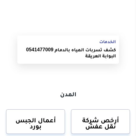
الخدمات
كشف تسربات المياه بالدمام 0541477009
البوابة العريقة
المدن
أرخص شركة
أعمال الجبس
نقل عفش
بورد