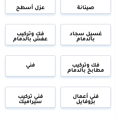
صينانة
عزل أسطح
غسيل سجاد
فك وتركيب
بالدمام
عفش بالدمام
فك وتركيب
فني
مطابخ بالدمام
فني أعمال
فني تركيب
بروفايل
سيراميك