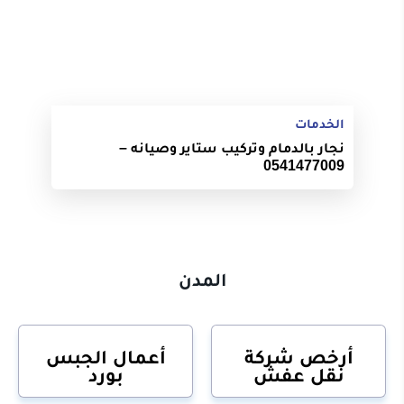
الخدمات
نجار بالدمام وتركيب ستاير وصيانه –
0541477009
المدن
أرخص شركة
أعمال الجبس
نقل عفش
بورد