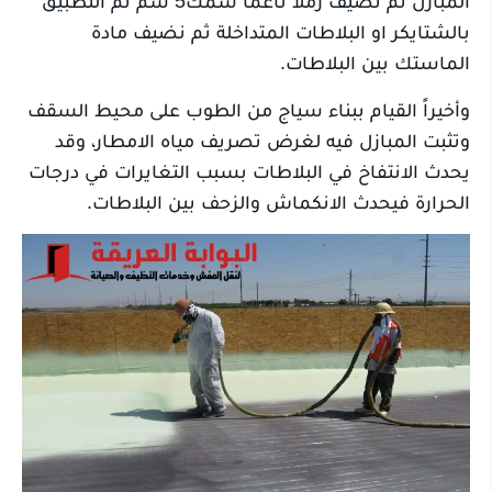
المبازل ثم نضيف رملا ناعما سمك5 سم ثم التطبيق
بالشتايكر او البلاطات المتداخلة ثم نضيف مادة
الماستك بين البلاطات.
وأخيراً القيام ببناء سياج من الطوب على محيط السقف
وتثبت المبازل فيه لغرض تصريف مياه الامطار، وقد
يحدث الانتفاخ في البلاطات بسبب التغايرات في درجات
الحرارة فيحدث الانكماش والزحف بين البلاطات.