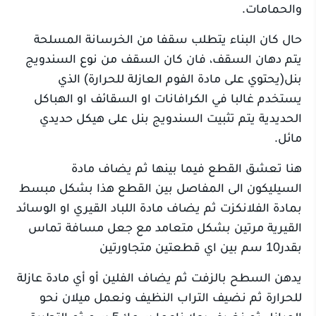
والحمامات.
حال كان البناء يتطلب سقفا من الخرسانة المسلحة
يتم دهان السقف، فان كان السقف من نوع السندويج
بنل(يحتوي على مادة الفوم العازلة للحرارة) الذي
يستخدم غالبا في الكرافانات او السقائف او الهباكل
الحديدية يتم تثبيت السندويج بنل على هيكل حديدي
مائل.
هنا تعشق القطع فيما بينها ثم يضاف مادة
السيليكون الى المفاصل بين القطع هذا بشكل مبسط
بمادة الفلانكزت ثم يضاف مادة اللباد القيري او الوسائد
القيرية مرتين بشكل متعامد مع جعل مسافة تماس
بقدر10 سم بين اي قطعتين متجاورتين
يدهن السطح بالزفت ثم يضاف الفلين أو أي مادة عازلة
للحرارة ثم نضيف التراب النظيف ونعمل ميلان نحو